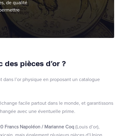
es, de qualité
 permettre
c des pièces d’or ?
t dans l’or physique en proposant un catalogue
échange facile partout dans le monde, et garantissons
échangée avec une éventuelle prime.
0 Francs Napoléon / Marianne Coq
(Louis d’or),
icain, mais également plusieurs pièces d’Union