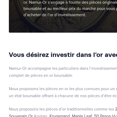
or. Namur-Or s’engage à fournir des pièces original
boursable et au meilleur prix du marché pour vous
d’acheter de l’or d’investissement.
Vous désirez investir dans l’or ave
Namur-Or accompagne les particuliers dans l’investissemen
complet de pièces en or boursable.
Nous proposons les pièces en or les plus connues pour un 
un état boursable offrant à chacune de nos pièces d’être 
Nous proposons les pièces d’or traditionnelles comme les
2
Souverain Or
Anglais,
Krugerrand
,
Maple Leaf
,
50 Pesos
Mex