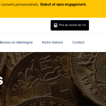
s conseils personnalisés.
Gratuit et sans engagement.
P
r
i
x
d
e
r
a
c
h
a
t
d
e
l
'
o
r
Bureau en Allemagne
Notre histoire
Contact
s